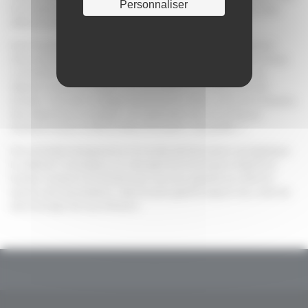
Personnaliser
honoraires forfaitaires peuvent aussi être proposés pour des
affaires simples.
Dès l’ouverture du dossier, l’avocat et son client se mettent
d’accord sur le montant de la prestation par la signature d’une
convention d’honoraires. En cas de difficulté à évaluer, au
départ, toutes les diligences nécessaires au traitement du
dossier, l’avocat s’engage à prévenir le client, au fur et à mesure,
des dépenses à engager, et à attendre son accord pour
entamer les procédures (frais d’huissiers, de greffe…).
Par sa totale transparence, le mode de facturation qu’applique
le cabinet Courtaigne, en calculant les honoraires d’après le
temps consacré au dossier par l’avocat, garantit au client le
sérieux de la prestation, dans le plus grand respect du code de
déontologie de la profession.