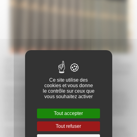
Libérale par nature, régie par les lois de la concurrence, la
profession d’avocat n’est soumise à aucun règlement ni barème
officiel en matière de facturation, d’où la nécessité de pratiquer
une politique tarifaire sans ambiguïté.
Ce site utilise des
cookies et vous donne
Ainsi le cabinet Courtaigne Avocats affiche une totale
le contrôle sur ceux que
transparenceLes honoraires sont essentiellement fonction du
vous souhaitez activer
temps passé, sur la base d’un taux horaire tenant compte de la
complexité du dossier, des charges supportées par le cabinet,
de la notoriété de l’avocat, de son expérience, ainsi que des
Tout accepter
ressources du client.
Tout refuser
Une facturation détaillée permet à ce dernier d’appréhender
clairement les divers éléments entrant en ligne de compte. Des